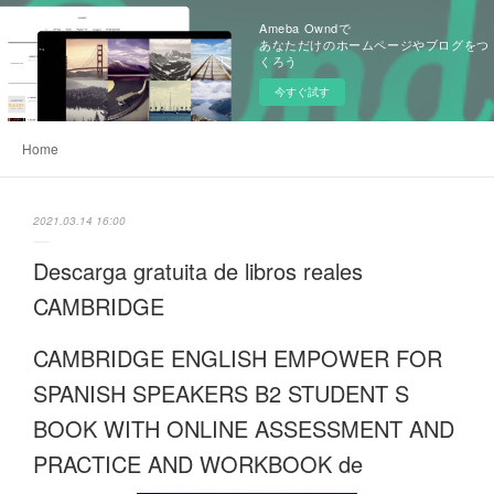
Ameba Owndで
あなただけのホームページやブログをつ
くろう
今すぐ試す
Home
2021.03.14 16:00
Descarga gratuita de libros reales
CAMBRIDGE
CAMBRIDGE ENGLISH EMPOWER FOR
SPANISH SPEAKERS B2 STUDENT S
BOOK WITH ONLINE ASSESSMENT AND
PRACTICE AND WORKBOOK de