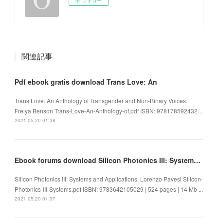
フォロー
関連記事
Pdf ebook gratis download Trans Love: An
Trans Love: An Anthology of Transgender and Non-Binary Voices.
Freiya Benson Trans-Love-An-Anthology-of.pdf ISBN: 978178592432…
2021.05.20 01:38
Ebook forums download Silicon Photonics III: Systems and Applications by Lorenzo Pavesi
Silicon Photonics III: Systems and Applications. Lorenzo Pavesi Silicon-
Photonics-III-Systems.pdf ISBN: 9783642105029 | 524 pages | 14 Mb ...
2021.05.20 01:37