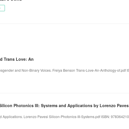
ー
d Trans Love: An
ansgender and Non-Binary Voices. Freiya Benson Trans-Love-An-Anthology-of.pdf
licon Photonics III: Systems and Applications by Lorenzo Paves
nd Applications. Lorenzo Pavesi Silicon-Photonics-III-Systems.pdf ISBN: 978364210