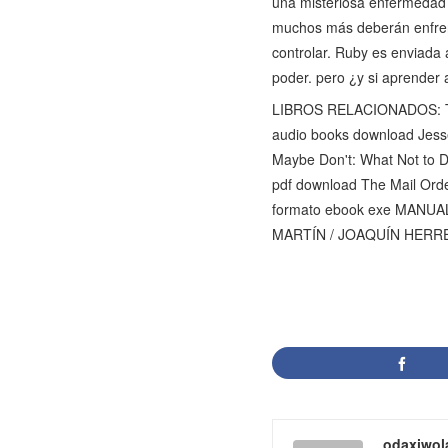
una misteriosa enfermedad h
muchos más deberán enfrent
controlar. Ruby es enviada
poder. pero ¿y si aprender 
LIBROS RELACIONADOS: Télé
audio books download Jess
Maybe Don't: What Not to 
pdf download The Mail Ord
formato ebook exe MANU
MARTÍN / JOAQUÍN HERRE
odaxiwol