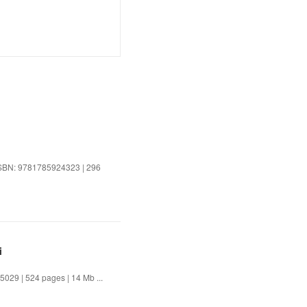
 ISBN: 9781785924323 | 296
i
5029 | 524 pages | 14 Mb ...