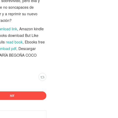
sobrevivido, pero ella y
que no soncapaces de
 y a reprimir su nuevo
ración?
nload link
, Amazon kindle
books download But Like
ulis
read book
, Ebooks free
nload pdf
, Descargar
 MARÍA BEGOÑA COCO