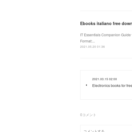
Ebooks italiano free dow
IT Essentials Companion Guide
Format:...
2021.05.20 01:36
2021.03.15 02:00
Electronics books for fr
0
コメント