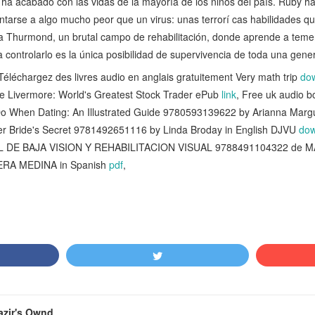
a acabado con las vidas de la mayoría de los niños del país. Ruby ha 
arse a algo mucho peor que un virus: unas terrorí cas habilidades 
 a Thurmond, un brutal campo de rehabilitación, donde aprende a temer
a controlarlo es la única posibilidad de supervivencia de toda una gene
chargez des livres audio en anglais gratuitement Very math trip
dow
e Livermore: World's Greatest Stock Trader ePub
link
, Free uk audio 
Do When Dating: An Illustrated Guide 9780593139622 by Arianna Marg
er Bride's Secret 9781492651116 by Linda Broday in English DJVU
dow
AL DE BAJA VISION Y REHABILITACION VISUAL 9788491104322 de
RA MEDINA in Spanish
pdf
,
azir's Ownd